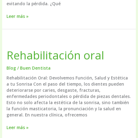
evitando la pérdida. ¿Qué
Endodoncia:
Leer más »
salvamos
tu
diente
recuperando
tu
Rehabilitación oral
sonrisa
Blog
/
Buen Dentista
Rehabilitación Oral: Devolvemos Función, Salud y Estética
a tu Sonrisa Con el paso del tiempo, los dientes pueden
deteriorarse por caries, desgaste, fracturas,
enfermedades periodontales o pérdida de piezas dentales.
Esto no solo afecta la estética de la sonrisa, sino también
la función masticatoria, la pronunciación y la salud en
general. En nuestra clínica, ofrecemos
Rehabilitación
Leer más »
oral