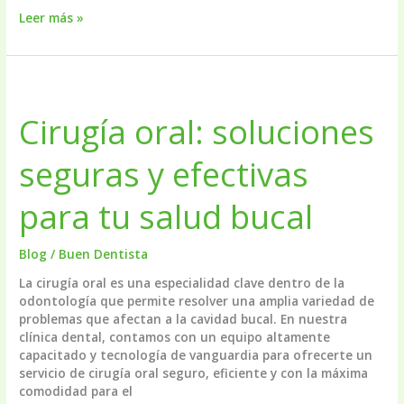
Estética
Leer más »
dental:
la
sonrisa
que
siempre
Cirugía oral: soluciones
soñaste
está
seguras y efectivas
a
tu
alcance
para tu salud bucal
Blog
/
Buen Dentista
La cirugía oral es una especialidad clave dentro de la
odontología que permite resolver una amplia variedad de
problemas que afectan a la cavidad bucal. En nuestra
clínica dental, contamos con un equipo altamente
capacitado y tecnología de vanguardia para ofrecerte un
servicio de cirugía oral seguro, eficiente y con la máxima
comodidad para el