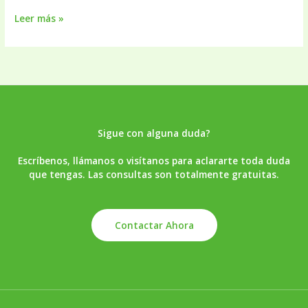
Cirugía
Leer más »
oral:
soluciones
seguras
y
efectivas
para
tu
salud
Sigue con alguna duda?
bucal
Escríbenos, llámanos o visítanos para aclararte toda duda
que tengas. Las consultas son totalmente gratuitas.
Contactar Ahora