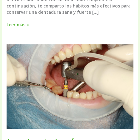
continuación, te comparto los hábitos más efectivos para
conservar una dentadura sana y fuerte […]
Hábitos
Leer más »
dentales
que
recomendamos
para
cuidar
tu
dentadura