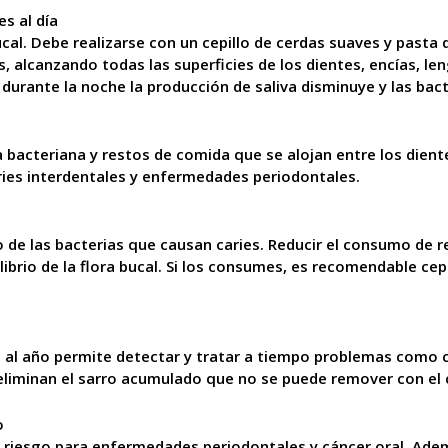
s al día
bucal. Debe realizarse con un cepillo de cerdas suaves y pasta
, alcanzando todas las superficies de los dientes, encías, len
urante la noche la producción de saliva disminuye y las bact
ca bacteriana y restos de comida que se alojan entre los diente
aries interdentales y enfermedades periodontales.
o de las bacterias que causan caries. Reducir el consumo de r
brio de la flora bucal. Si los consumes, es recomendable cepi
 al año permite detectar y tratar a tiempo problemas como ca
eliminan el sarro acumulado que no se puede remover con el 
o
de riesgo para enfermedades periodontales y cáncer oral. Ade