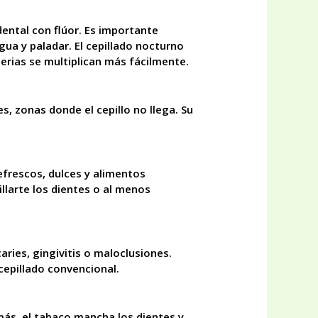
 dental con flúor. Es importante
gua y paladar. El cepillado nocturno
erias se multiplican más fácilmente.
s, zonas donde el cepillo no llega. Su
efrescos, dulces y alimentos
llarte los dientes o al menos
ries, gingivitis o maloclusiones.
cepillado convencional.
más, el tabaco mancha los dientes y